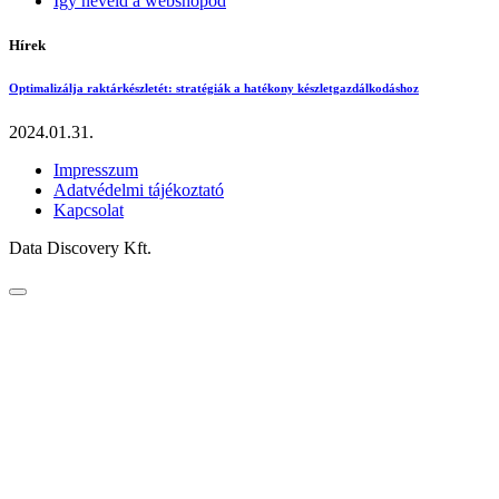
Így neveld a webshopod
Hírek
Optimalizálja raktárkészletét: stratégiák a hatékony készletgazdálkodáshoz
2024.01.31.
Impresszum
Adatvédelmi tájékoztató
Kapcsolat
Data Discovery Kft.